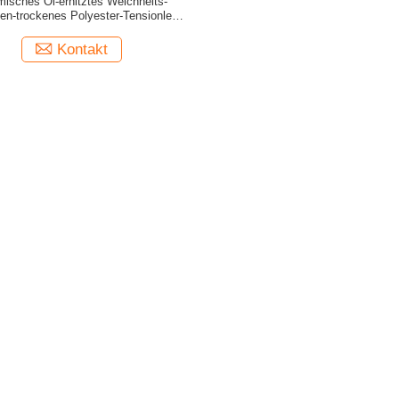
misches Öl-erhitztes Weichheits-
en-trockenes Polyester-Tensionless
ngewebe-Schrumpfungs-Maschine
Kontakt