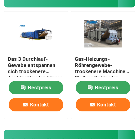
stenter Raffineur
Entspannen Sie sich trockenere Maschine
Das 3 Durchlauf-
Gas-Heizungs-
Gewebe entspannen
Röhrengewebe-
sich trockenere
trockenere Maschinen-
Textilschleuder-blaues
Wollvor Schleuder
Weiß
50m/Min
Bestpreis
Bestpreis
Kontakt
Kontakt