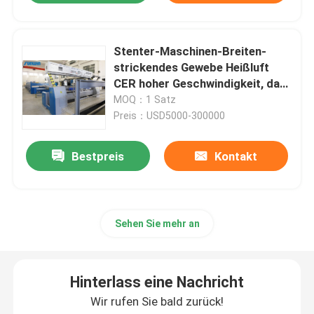
Stenter-Maschinen-Breiten-
strickendes Gewebe Heißluft
CER hoher Geschwindigkeit, das
2400mm beendet
MOQ：1 Satz
Preis：USD5000-300000
Bestpreis
Kontakt
Sehen Sie mehr an
Hinterlass eine Nachricht
Wir rufen Sie bald zurück!