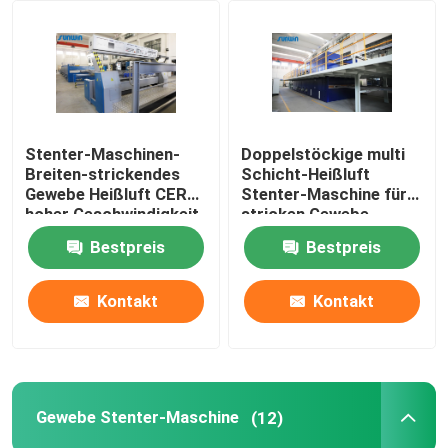
Fabrik-Ausflug
Qualitätskontrolle
Stenter-Maschinen-
Doppelstöckige multi
Breiten-strickendes
Schicht-Heißluft
Treten Sie mit uns in Verbindung
Gewebe Heißluft CER
Stenter-Maschine für
hoher Geschwindigkeit,
stricken Gewebe
das 2400mm beendet
Bestpreis
Bestpreis
Fordern Sie ein Zitat
Kontakt
Kontakt
Gewebe-stenter Maschine
Heißluft Stenter-Maschine
Gewebe Stenter-Maschine
(12)
Gewebe Stenter-Maschine