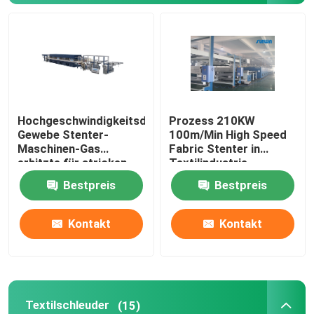
Textilschleuder
Gewebe-Hitze-Einstellungs-Maschine
Hochgeschwindigkeitsdoppelschicht-
Prozess 210KW
Textilveredlungs-Maschine
Gewebe Stenter-
100m/Min High Speed
Maschinen-Gas
Fabric Stenter in
erhitzte für stricken
Textilindustrie
Spannrahmen-Rahmen-Maschine
Gewebe
2800mm
Bestpreis
Bestpreis
Textilfärbungsmaschine
Kontakt
Kontakt
Textildruckmaschine
Sturz-Schleuder
Textilschleuder
(15)