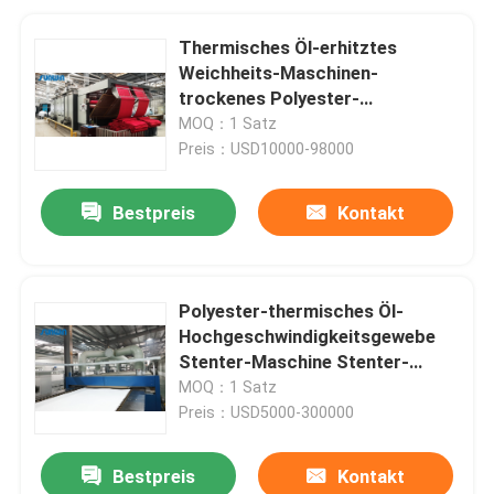
Thermisches Öl-erhitztes
Weichheits-Maschinen-
trockenes Polyester-
Tensionless Röhrengewebe-
MOQ：1 Satz
Schrumpfungs-Maschine
Preis：USD10000-98000
Bestpreis
Kontakt
Polyester-thermisches Öl-
Hochgeschwindigkeitsgewebe
Stenter-Maschine Stenter-
Veredlung
MOQ：1 Satz
Preis：USD5000-300000
Bestpreis
Kontakt