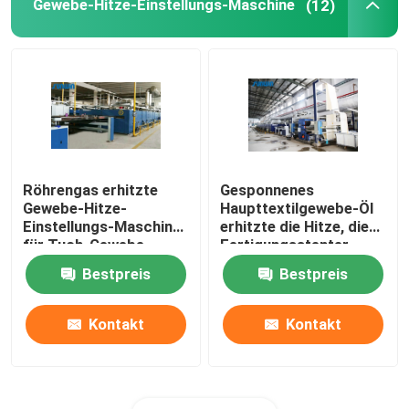
Gewebe-Hitze-Einstellungs-Maschine
(12)
Röhrengas erhitzte
Gesponnenes
Gewebe-Hitze-
Haupttextilgewebe-Öl
Einstellungs-Maschine
erhitzte die Hitze, die
für Tuch-Gewebe
Fertigungsstenter-
2200mm
Maschine einstellt
Bestpreis
Bestpreis
Kontakt
Kontakt