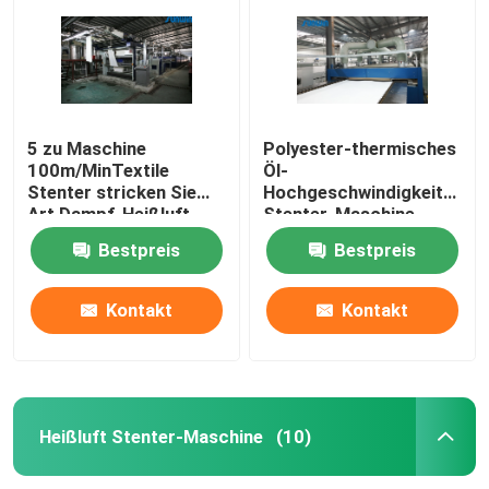
5 zu Maschine
Polyester-thermisches
100m/MinTextile
Öl-
Stenter stricken Sie
Hochgeschwindigkeitsgew
Art Dampf-Heißluft
Stenter-Maschine
Stenter-Maschine
Stenter-Veredlung
Bestpreis
Bestpreis
Kontakt
Kontakt
Haus
Produkte
Heißluft Stenter-Maschine
(10)
Über uns