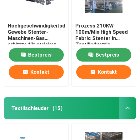
Hochgeschwindigkeitsdoppelschicht-
Prozess 210KW
Gewebe Stenter-
100m/Min High Speed
Maschinen-Gas
Fabric Stenter in
erhitzte für stricken
Textilindustrie
Gewebe
2800mm
Bestpreis
Bestpreis
Kontakt
Kontakt
Textilschleuder
(15)