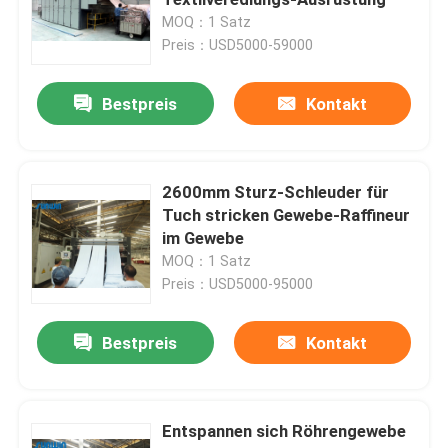
MOQ：1 Satz
Preis：USD5000-59000
Spannrahmen-Rahmen-Maschine
Bestpreis
Kontakt
Textilfärbungsmaschine
Textildruckmaschine
2600mm Sturz-Schleuder für
Tuch stricken Gewebe-Raffineur
im Gewebe
Sturz-Schleuder
MOQ：1 Satz
Preis：USD5000-95000
stenter Raffineur
Bestpreis
Kontakt
Entspannen Sie sich trockenere Maschine
Entspannen sich Röhrengewebe