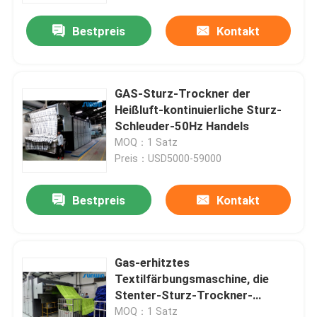
Bestpreis
Kontakt
GAS-Sturz-Trockner der
Heißluft-kontinuierliche Sturz-
Schleuder-50Hz Handels
MOQ：1 Satz
Preis：USD5000-59000
Bestpreis
Kontakt
Nach Hause
Gas-erhitztes
Über uns
Textilfärbungsmaschine, die
Stenter-Sturz-Trockner-
Ausrüstung beendet
Kontakte
MOQ：1 Satz