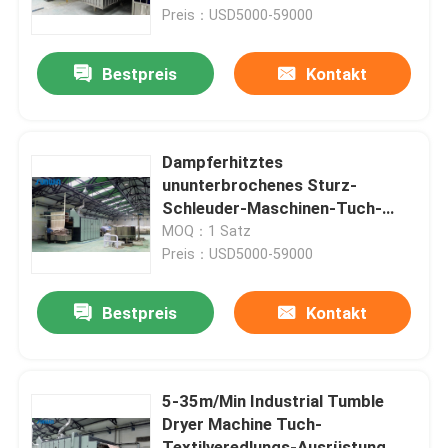
Preis：USD5000-59000
Produkte
Bestpreis
Kontakt
Gewebe-stenter Maschine
Dampferhitztes
Heißluft Stenter-Maschine
ununterbrochenes Sturz-
Schleuder-Maschinen-Tuch-
Fertigungstextiltrockner
MOQ：1 Satz
Gewebe Stenter-Maschine
Preis：USD5000-59000
Textilschleuder
Bestpreis
Kontakt
Gewebe-Hitze-Einstellungs-Maschine
5-35m/Min Industrial Tumble
Dryer Machine Tuch-
Textilveredlungs-Maschine
Textilveredlungs-Ausrüstung