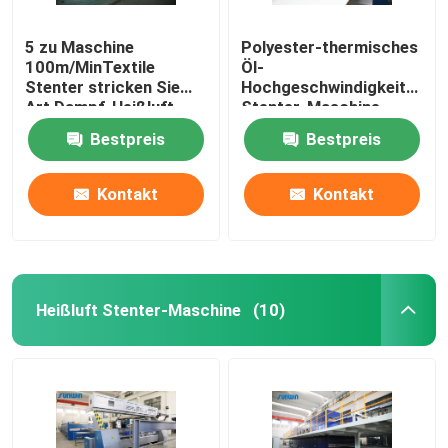
5 zu Maschine
Polyester-thermisches
100m/MinTextile
Öl-
Stenter stricken Sie
Hochgeschwindigkeitsgew
Art Dampf-Heißluft
Stenter-Maschine
Stenter-Maschine
Stenter-Veredlung
Bestpreis
Bestpreis
Kontakt
Kontakt
Heißluft Stenter-Maschine
(10)