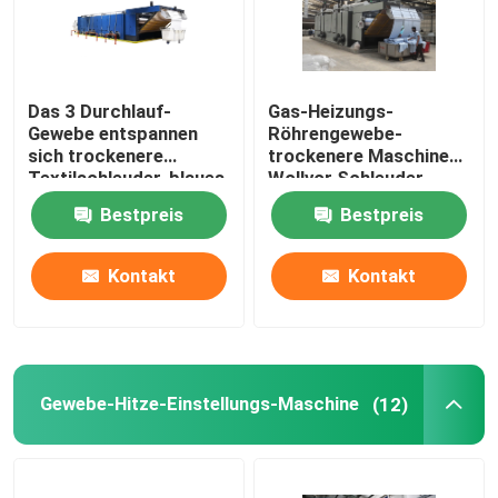
Das 3 Durchlauf-
Gas-Heizungs-
Gewebe entspannen
Röhrengewebe-
sich trockenere
trockenere Maschinen-
Textilschleuder-blaues
Wollvor Schleuder
Weiß
50m/Min
Bestpreis
Bestpreis
Kontakt
Kontakt
Gewebe-Hitze-Einstellungs-Maschine
(12)