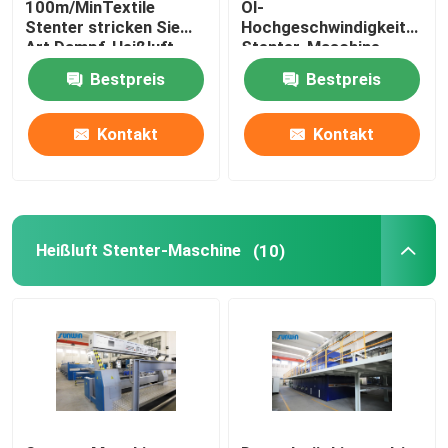
100m/MinTextile
Öl-
Stenter stricken Sie
Hochgeschwindigkeitsgew
Art Dampf-Heißluft
Stenter-Maschine
stenter Raffineur
Stenter-Maschine
Stenter-Veredlung
Bestpreis
Bestpreis
Entspannen Sie sich trockenere Maschine
Kontakt
Kontakt
Heißluft Stenter-Maschine
(10)