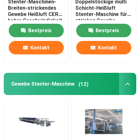
Stenter-Maschinen-
Doppelstöckige multi
Breiten-strickendes
Schicht-Heißluft
Gewebe Heißluft CER
Stenter-Maschine für
hoher Geschwindigkeit,
stricken Gewebe
das 2400mm beendet
Bestpreis
Bestpreis
Kontakt
Kontakt
Gewebe Stenter-Maschine
(12)