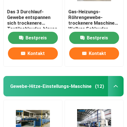
Das 3 Durchlauf-
Gas-Heizungs-
Gewebe entspannen
Röhrengewebe-
sich trockenere
trockenere Maschinen-
Textilschleuder-blaues
Wollvor Schleuder
Weiß
50m/Min
Bestpreis
Bestpreis
Kontakt
Kontakt
Gewebe-Hitze-Einstellungs-Maschine
(12)