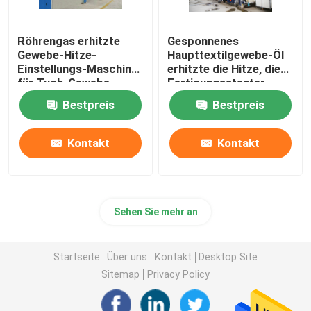
Röhrengas erhitzte
Gesponnenes
Gewebe-Hitze-
Haupttextilgewebe-Öl
Einstellungs-Maschine
erhitzte die Hitze, die
für Tuch-Gewebe
Fertigungsstenter-
2200mm
Maschine einstellt
Bestpreis
Bestpreis
Kontakt
Kontakt
Sehen Sie mehr an
Startseite
Über uns
Kontakt
Desktop Site
Sitemap
Privacy Policy