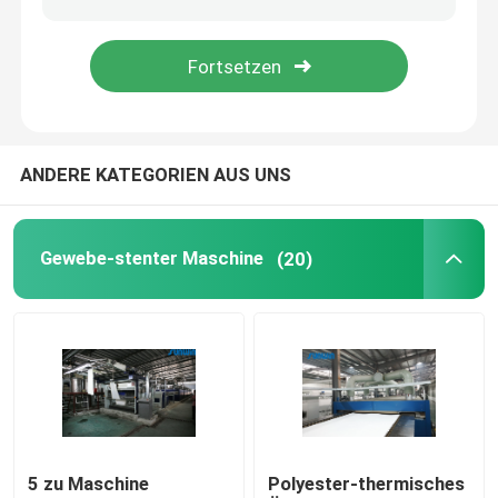
Textilschleuder
Gewebe-Hitze-Einstellungs-Maschine
ANDERE KATEGORIEN AUS UNS
Textilveredlungs-Maschine
Gewebe-stenter Maschine
(20)
Spannrahmen-Rahmen-Maschine
Textilfärbungsmaschine
Textildruckmaschine
Sturz-Schleuder
5 zu Maschine
Polyester-thermisches