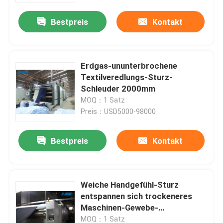
Bestpreis
Kontakt
Erdgas-ununterbrochene
Textilveredlungs-Sturz-
Schleuder 2000mm
MOQ：1 Satz
Preis：USD5000-98000
Bestpreis
Kontakt
Haus
Weiche Handgefühl-Sturz
Produkte
entspannen sich trockeneres
Maschinen-Gewebe-
Entspannung 2200mm
Über uns
MOQ：1 Satz