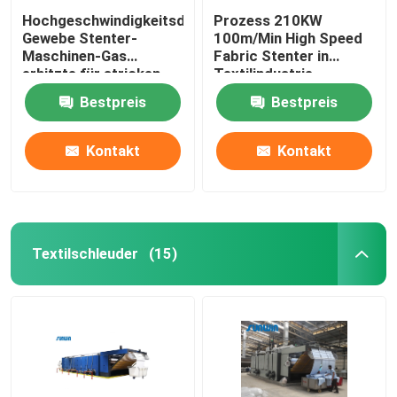
Hochgeschwindigkeitsdoppelschicht-
Prozess 210KW
Gewebe Stenter-
100m/Min High Speed
Maschinen-Gas
Fabric Stenter in
erhitzte für stricken
Textilindustrie
Gewebe
2800mm
Bestpreis
Bestpreis
Kontakt
Kontakt
Textilschleuder
(15)