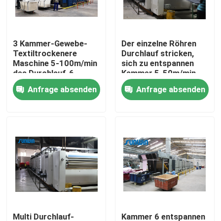
Produkte
3 Kammer-Gewebe-
Der einzelne Röhren
Textiltrockenere
Durchlauf stricken,
Gewebe-stenter Maschine
Maschine 5-100m/min
sich zu entspannen
des Durchlauf-6
Kammer 5-50m/min
der Trockner-
Anfrage absenden
Anfrage absenden
Heißluft Stenter-Maschine
Maschinen-2-6
Gewebe Stenter-Maschine
Textilschleuder
Gewebe-Hitze-Einstellungs-Maschine
Textilveredlungs-Maschine
Multi Durchlauf-
Kammer 6 entspannen