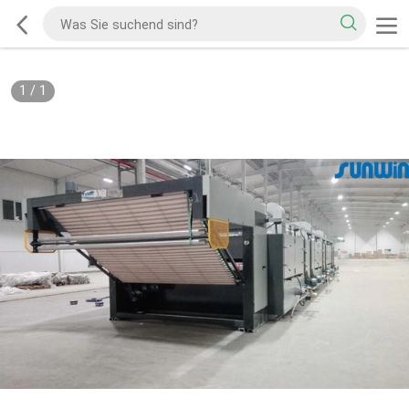
1
/
1