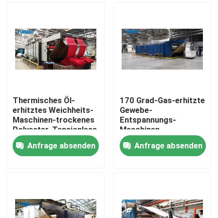
Thermisches Öl-
170 Grad-Gas-erhitzte
erhitztes Weichheits-
Gewebe-
Maschinen-trockenes
Entspannungs-
Polyester-Tensionless
Maschinen-
Röhrengewebe-
Tensionless
Anfrage absenden
Anfrage absenden
Schrumpfungs-
Textiltrockner
Nach Hause
Maschine
Über uns
Kontakte