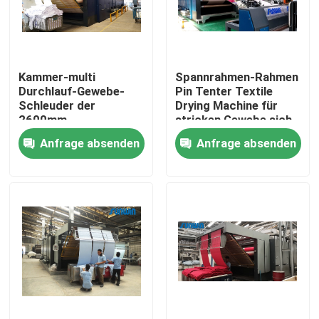
Produkte
Kammer-multi
Spannrahmen-Rahmen
Gewebe-stenter Maschine
Durchlauf-Gewebe-
Pin Tenter Textile
Schleuder der
Drying Machine für
2600mm
stricken Gewebe sich
Heißluft Stenter-Maschine
Röhrentextilschleuder-
entspannen Trockner
Anfrage absenden
Anfrage absenden
6
2600mm
Gewebe Stenter-Maschine
Textilschleuder
Gewebe-Hitze-Einstellungs-Maschine
Textilveredlungs-Maschine