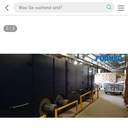
2
/
2