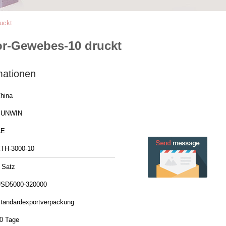
uckt
or-Gewebes-10 druckt
mationen
hina
SUNWIN
CE
TH-3000-10
 Satz
SD5000-320000
tandardexportverpackung
0 Tage