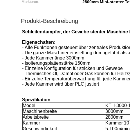
Markieren:
2800mm Mini-stenter Te
Produkt-Beschreibung
Schleifendampfer, der Gewebe stenter Maschine 
Eigenschaften:
-
Alle Funktionen gesteuert über zentrales Produkti
- Die ganze Maschineneinstellung durchgeführt als a
- Jede Kammerlänge 3000mm
- Isolierungsplattenstärke 150mm
- Einzelne Konfiguration für stricken und Gewebe
- Thermisches Öl, Dampf oder Gas können für Heiz
- Einzelne Temperaturüberwachung für jede Kamme
- Jede Kammer wird über PLC justiert
Spezifikation:
Modell
KTH-3000-
Maschinenbreite
3000mm
Arbeitsbreite
2800mm
Kammer
Kammer 10
Geschwindigkeit
5-100m/min