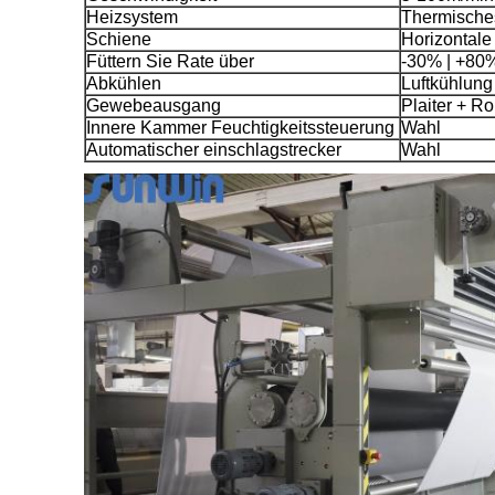
Heizsystem
Thermische
Schiene
Horizontale
Füttern Sie Rate über
-30% | +80
Abkühlen
Luftkühlung
Gewebeausgang
Plaiter + Ro
Innere Kammer Feuchtigkeitssteuerung
Wahl
Automatischer einschlagstrecker
Wahl