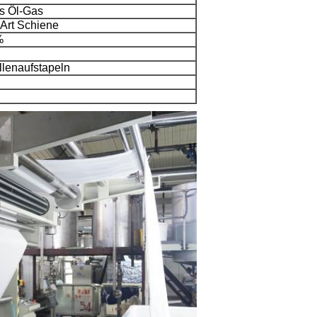
s Öl-Gas
 Art Schiene
%
llenaufstapeln