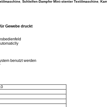
xtilmaschine
Schleifen-Dampfer Mini-stenter Textilmaschine
Kam
,
,
für Gewebe druckt
onsbedienfeld
utomaticlly
system benutzt werden
r
10