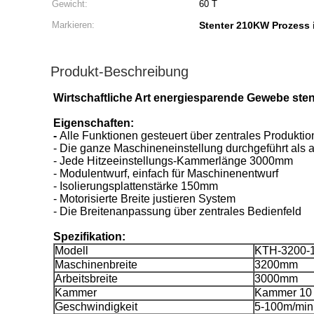
Gewicht:
60 T
Markieren:
Stenter 210KW Prozess i
Produkt-Beschreibung
Wirtschaftliche Art energiesparende Gewebe st
Eigenschaften:
-
Alle Funktionen gesteuert über zentrales Produkti
- Die ganze Maschineneinstellung durchgeführt als a
- Jede Hitzeeinstellungs-Kammerlänge 3000mm
- Modulentwurf, einfach für Maschinenentwurf
- Isolierungsplattenstärke 150mm
- Motorisierte Breite justieren System
- Die Breitenanpassung über zentrales Bedienfeld
Spezifikation:
Modell
KTH-3200-
Maschinenbreite
3200mm
Arbeitsbreite
3000mm
Kammer
Kammer 10
Geschwindigkeit
5-100m/min